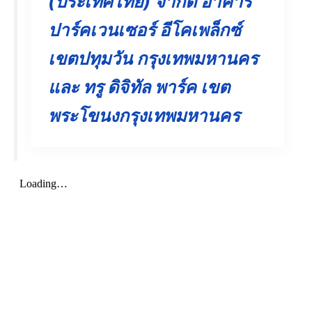
(ประเทศไทย) จำกัด อาคาร
ปาร์คเวนเซอร์ อีโคเพล็กซ์
เขตปทุมวัน กรุงเทพมหานคร
และ ทรู ดิจิทัล พาร์ค เขต
พระโขนงกรุงเทพมหานคร