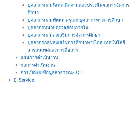
บุคลากรกลุ่มนิเทศ ติดตามและประเมินผลการจัดการ
ศึกษา
บุคลากรกลุ่มพัฒนาครูและบุคลากรทางการศึกษา
บุคลากรหน่วยตรวจสอบภายใน
บุคลากรกลุ่มส่งเสริมการจัดการศึกษา
บุคลากรกลุ่มส่งเสริมการศึกษาทางไกล เทคโนโลยี
สารสนเทศและการสื่อสาร
แผนการดำเนินงาน
ผลการดำเนินงาน
การเปิดเผยข้อมูลสาธารณะ OIT
E-Service