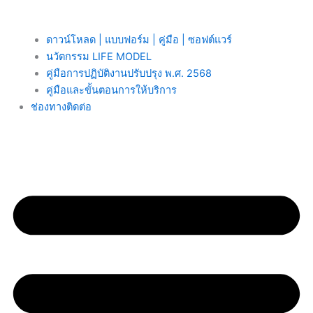
ดาวน์โหลด | แบบฟอร์ม | คู่มือ | ซอฟต์แวร์
นวัตกรรม LIFE MODEL
คู่มือการปฏิบัติงานปรับปรุง พ.ศ. 2568
คู่มือและขั้นตอนการให้บริการ
ช่องทางติดต่อ