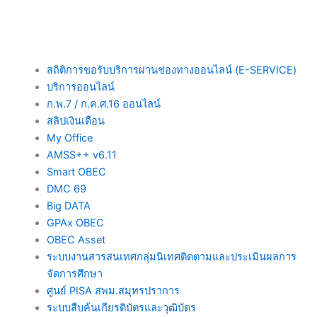
สถิติการขอรับบริการผ่านช่องทางออนไลน์ (E-SERVICE)
บริการออนไลน์
ก.พ.7 / ก.ค.ศ.16 ออนไลน์
สลิปเงินเดือน
My Office
AMSS++ v6.11
Smart OBEC
DMC 69
Big DATA
GPAx OBEC
OBEC Asset
ระบบงานสารสนเทศกลุ่มนิเทศติดตามและประเมินผลการ
จัดการศึกษา
ศูนย์ PISA สพม.สมุทรปราการ
ระบบสืบค้นเกียรติบัตรและวุฒิบัตร