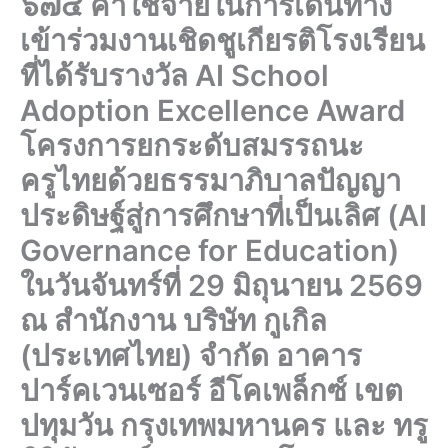
๖๗๔ ค่าใช้จ่ายในการเดินทาง
เข้าร่วมงานเชิดชูเกียรติโรงเรียน
ที่ได้รับรางวัล AI School
Adoption Excellence Award
โครงการยกระดับสมรรถนะ
ครูไทยด้วยธรรมาภิบาลปัญญา
ประดิษฐ์สู่การศึกษาที่เป็นเลิศ (AI
Governance for Education)
ในวันจันทร์ที่ 29 มิถุนายน 2569
ณ สำนักงาน บริษัท กูเกิล
(ประเทศไทย) จำกัด อาคาร
ปาร์คเวนเซอร์ อีโคเพล็กซ์ เขต
ปทุมวัน กรุงเทพมหานคร และ ทรู