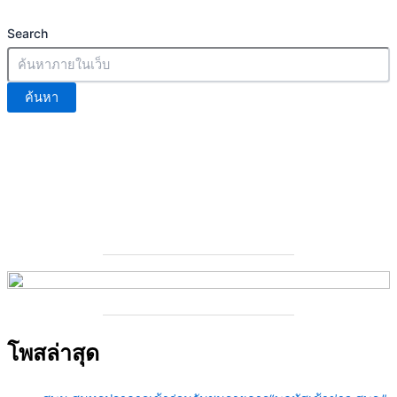
โพสล่าสุด
สพม.สมุทรปราการเข้าร่วมรับชมรายการ“พฤหัสเช้าข่าว สพฐ.”
ครั้งที่ 30/2569
07/08/2026
สพม.สมุทรปราการ เข้าร่วมลงนามบันทึกข้อตกลงความร่วมมือ
เวทีประกาศเจตนารมณ์ เรื่องการบูรณาการกลไกความร่วมมือ
ในการขับเคลื่อนนโยบายสาธารณะเพื่อลดโรคไม่ติดต่อ (NCD
Ecosystem)
07/08/2026
ผอ.สพม.สมุทรปราการ ลงพื้นที่ติดตามความก้าวหน้าโครงการ
ก่อสร้างต่อเติมหลังคาอาคารเรียน ณ โรงเรียนมัธยมวัดใหม่
สมุทรกิจวิทยาคม
07/08/2026
ผอ.เขตตรวจราชการที่ 2 เข้าร่วมประชุมเชิงปฏิบัติการทบทวน
ปรับปรุง แก้ไข ระเบียบสำนักงานคณะกรรมการการศึกษาขั้น