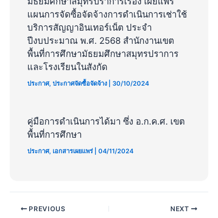
มัธยมศึกษาสมุทรปราการเรื่อง เผยแพร่
แผนการจัดซื้อจัดจ้างการดำเนินการเช่าใช้
บริการสัญญาอินเทอร์เน็ต ประจำ
ปีงบประมาณ พ.ศ. 2568 สำนักงานเขต
พื้นที่การศึกษามัธยมศึกษาสมุทรปราการ
และโรงเรียนในสังกัด
ประกาศ
,
ประกาศจัดซื้อจัดจ้าง
|
30/10/2024
คู่มือการดําเนินการได้มา ซึ่ง อ.ก.ค.ศ. เขต
พื้นที่การศึกษา
ประกาศ
,
เอกสารเผยแพร่
|
04/11/2024
PREVIOUS
NEXT