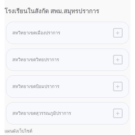
โรงเรียนในสังกัด สพม.สมุทรปราการ
สหวิทยาเขตเมืองปราการ
สหวิทยาเขตวิทยปราการ
สหวิทยาเขตป้อมปราการ
สหวิทยาเขตสุวรรณภูมิปราการ
แผนผังเว็บไซต์