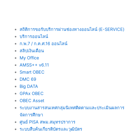
สถิติการขอรับบริการผ่านช่องทางออนไลน์ (E-SERVICE)
บริการออนไลน์
ก.พ.7 / ก.ค.ศ.16 ออนไลน์
สลิปเงินเดือน
My Office
AMSS++ v6.11
Smart OBEC
DMC 69
Big DATA
GPAx OBEC
OBEC Asset
ระบบงานสารสนเทศกลุ่มนิเทศติดตามและประเมินผลการ
จัดการศึกษา
ศูนย์ PISA สพม.สมุทรปราการ
ระบบสืบค้นเกียรติบัตรและวุฒิบัตร