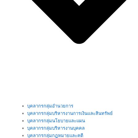
บุคลากรกลุ่มอำนวยการ
บุคลากรกลุ่มบริหารงานการเงินและสินทรัพย์
บุคลากรกลุ่มนโยบายและแผน
บุคลากรกลุ่มบริหารงานบุคคล
บุคลากรกลุ่มกฎหมายและคดี