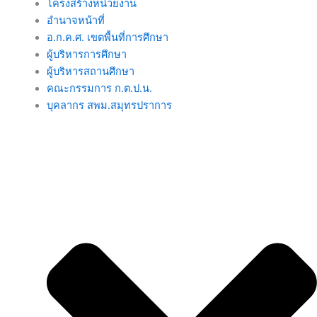
โครงสร้างหน่วยงาน
อำนาจหน้าที่
อ.ก.ค.ศ. เขตพื้นที่การศึกษา
ผู้บริหารการศึกษา
ผู้บริหารสถานศึกษา
คณะกรรมการ ก.ต.ป.น.
บุคลากร สพม.สมุทรปราการ