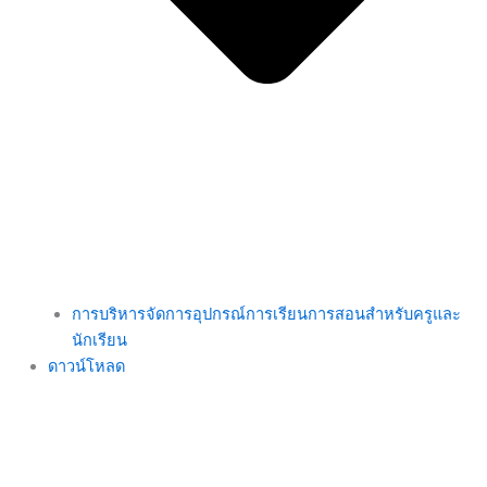
การบริหารจัดการอุปกรณ์การเรียนการสอนสำหรับครูและ
นักเรียน
ดาวน์โหลด