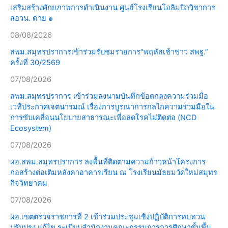
เสริมสร้างศักยภาพการดำเนินงาน ศูนย์โรงเรียนโอลิมปิกวิชาการ
สอวน. ค่าย ๑
08/08/2026
สพม.สมุทรปราการเข้าร่วมรับชมรายการ“พฤหัสเช้าข่าว สพฐ.”
ครั้งที่ 30/2569
07/08/2026
สพม.สมุทรปราการ เข้าร่วมลงนามบันทึกข้อตกลงความร่วมมือ
เวทีประกาศเจตนารมณ์ เรื่องการบูรณาการกลไกความร่วมมือใน
การขับเคลื่อนนโยบายสาธารณะเพื่อลดโรคไม่ติดต่อ (NCD
Ecosystem)
07/08/2026
ผอ.สพม.สมุทรปราการ ลงพื้นที่ติดตามความก้าวหน้าโครงการ
ก่อสร้างต่อเติมหลังคาอาคารเรียน ณ โรงเรียนมัธยมวัดใหม่สมุทร
กิจวิทยาคม
07/08/2026
ผอ.เขตตรวจราชการที่ 2 เข้าร่วมประชุมเชิงปฏิบัติการทบทวน
ปรับปรุง แก้ไข ระเบียบสำนักงานคณะกรรมการการศึกษาขั้นพื้น