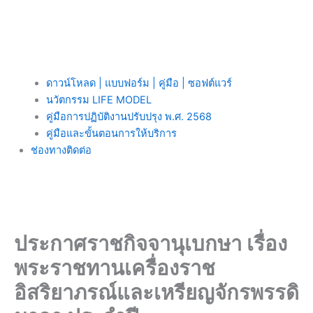
ดาวน์โหลด | แบบฟอร์ม | คู่มือ | ซอฟต์แวร์
นวัตกรรม LIFE MODEL
คู่มือการปฏิบัติงานปรับปรุง พ.ศ. 2568
คู่มือและขั้นตอนการให้บริการ
ช่องทางติดต่อ
ประกาศราชกิจจานุเบกษา เรื่อง
พระราชทานเครื่องราช
อิสริยาภรณ์และเหรียญจักรพรรดิ