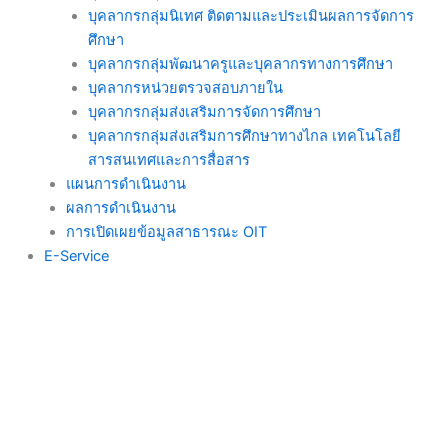
บุคลากรกลุ่มนิเทศ ติดตามและประเมินผลการจัดการ
ศึกษา
บุคลากรกลุ่มพัฒนาครูและบุคลากรทางการศึกษา
บุคลากรหน่วยตรวจสอบภายใน
บุคลากรกลุ่มส่งเสริมการจัดการศึกษา
บุคลากรกลุ่มส่งเสริมการศึกษาทางไกล เทคโนโลยี
สารสนเทศและการสื่อสาร
แผนการดำเนินงาน
ผลการดำเนินงาน
การเปิดเผยข้อมูลสาธารณะ OIT
E-Service