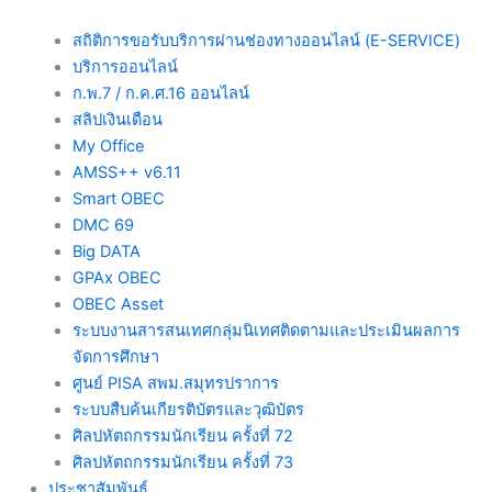
สถิติการขอรับบริการผ่านช่องทางออนไลน์ (E-SERVICE)
บริการออนไลน์
ก.พ.7 / ก.ค.ศ.16 ออนไลน์
สลิปเงินเดือน
My Office
AMSS++ v6.11
Smart OBEC
DMC 69
Big DATA
GPAx OBEC
OBEC Asset
ระบบงานสารสนเทศกลุ่มนิเทศติดตามและประเมินผลการ
จัดการศึกษา
ศูนย์ PISA สพม.สมุทรปราการ
ระบบสืบค้นเกียรติบัตรและวุฒิบัตร
ศิลปหัตถกรรมนักเรียน ครั้งที่ 72
ศิลปหัตถกรรมนักเรียน ครั้งที่ 73
ประชาสัมพันธ์