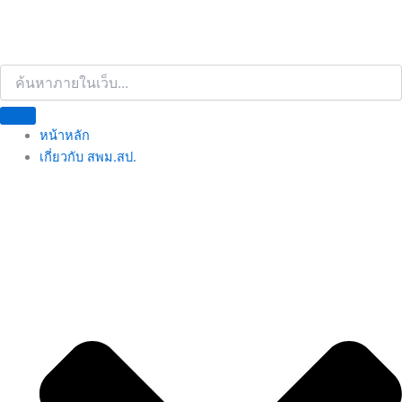
S
e
a
r
c
h
หน้าหลัก
เกี่ยวกับ สพม.สป.