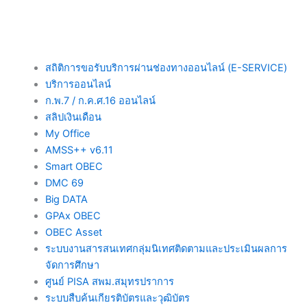
สถิติการขอรับบริการผ่านช่องทางออนไลน์ (E-SERVICE)
บริการออนไลน์
ก.พ.7 / ก.ค.ศ.16 ออนไลน์
สลิปเงินเดือน
My Office
AMSS++ v6.11
Smart OBEC
DMC 69
Big DATA
GPAx OBEC
OBEC Asset
ระบบงานสารสนเทศกลุ่มนิเทศติดตามและประเมินผลการ
จัดการศึกษา
ศูนย์ PISA สพม.สมุทรปราการ
ระบบสืบค้นเกียรติบัตรและวุฒิบัตร