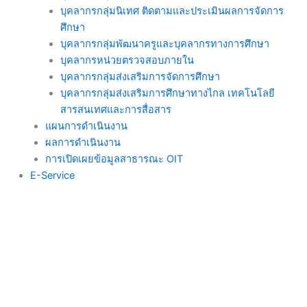
บุคลากรกลุ่มนิเทศ ติดตามและประเมินผลการจัดการ
ศึกษา
บุคลากรกลุ่มพัฒนาครูและบุคลากรทางการศึกษา
บุคลากรหน่วยตรวจสอบภายใน
บุคลากรกลุ่มส่งเสริมการจัดการศึกษา
บุคลากรกลุ่มส่งเสริมการศึกษาทางไกล เทคโนโลยี
สารสนเทศและการสื่อสาร
แผนการดำเนินงาน
ผลการดำเนินงาน
การเปิดเผยข้อมูลสาธารณะ OIT
E-Service