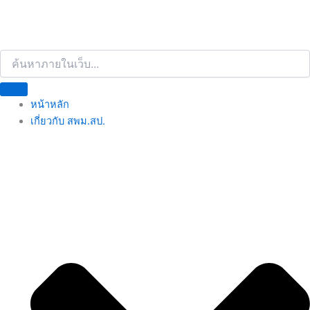
S
e
a
r
c
h
หน้าหลัก
เกี่ยวกับ สพม.สป.