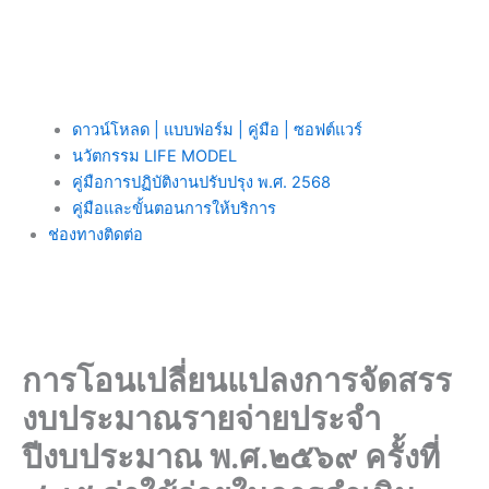
ดาวน์โหลด | แบบฟอร์ม | คู่มือ | ซอฟต์แวร์
นวัตกรรม LIFE MODEL
คู่มือการปฏิบัติงานปรับปรุง พ.ศ. 2568
คู่มือและขั้นตอนการให้บริการ
ช่องทางติดต่อ
การโอนเปลี่ยนแปลงการจัดสรร
งบประมาณรายจ่ายประจำ
ปีงบประมาณ พ.ศ.๒๕๖๙ ครั้งที่