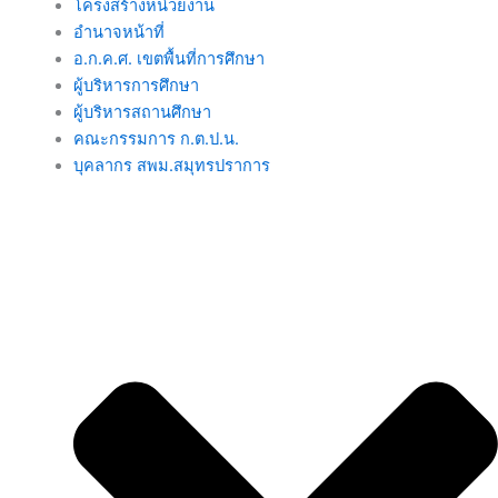
โครงสร้างหน่วยงาน
อำนาจหน้าที่
อ.ก.ค.ศ. เขตพื้นที่การศึกษา
ผู้บริหารการศึกษา
ผู้บริหารสถานศึกษา
คณะกรรมการ ก.ต.ป.น.
บุคลากร สพม.สมุทรปราการ