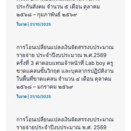
ประกันสังคม จำนวน ๕ เดือน ตุลาคม
๒๕๖๘ – กุมภาพันธ์ ๒๕๖๙
ใบงวด
|
21/10/2025
การโอนเปลี่ยนแปลงเงินจัดสรรงบประมาณ
รายจ่าย ประจำปีงบประมาณ พ.ศ.2569
ครั้งที่ 3 ค่าตอบแทนเจ้าหน้าที่ Lab boy ครู
ขาดแคลนขั้นวิกฤต และบุคลากรปฏิบัติงาน
ในพื้นที่ขาดแคลน จำนวน ๔ เดือน ตุลาคม
๒๕๖๘ – มกราคม ๒๕๖๙
ใบงวด
|
21/10/2025
การโอนเปลี่ยนแปลงเงินจัดสรรงบประมาณ
รายจ่ายประจำปีงบประมาณ พ.ศ. 2569