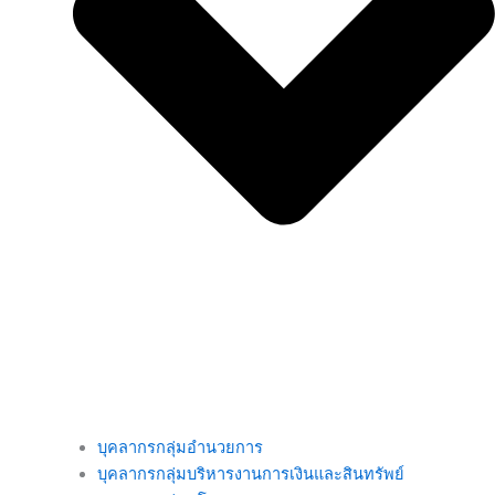
บุคลากรกลุ่มอำนวยการ
บุคลากรกลุ่มบริหารงานการเงินและสินทรัพย์