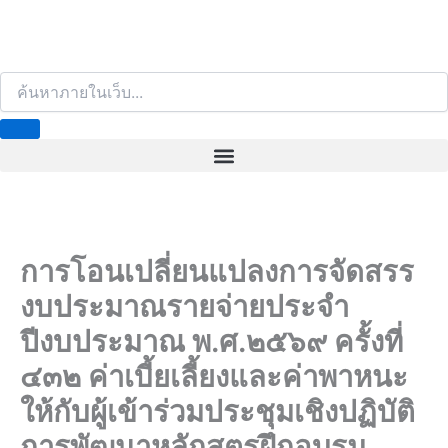
S
e
a
r
c
h
การโอนเปลี่ยนแปลงการจัดสรร
งบประมาณรายจ่ายประจำ
ปีงบประมาณ พ.ศ.๒๕๖๙ ครั้งที่
๔๓๒ ค่าเบี้ยเลี้ยงและค่าพาหนะ
ให้กับผู้เข้าร่วมประชุมเชิงปฏิบัติ
การพัฒนาหลักสูตรฝึกอบรม