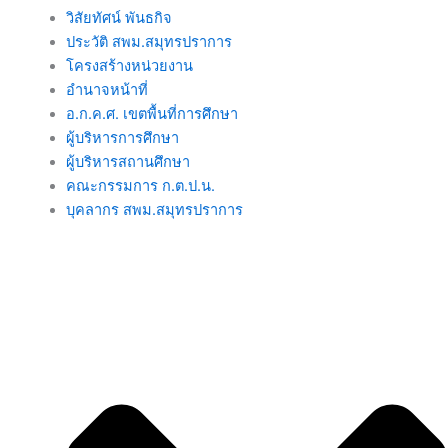
วิสัยทัศน์ พันธกิจ
ประวัติ สพม.สมุทรปราการ
โครงสร้างหน่วยงาน
อำนาจหน้าที่
อ.ก.ค.ศ. เขตพื้นที่การศึกษา
ผู้บริหารการศึกษา
ผู้บริหารสถานศึกษา
คณะกรรมการ ก.ต.ป.น.
บุคลากร สพม.สมุทรปราการ