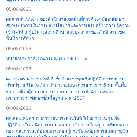
05/08/2026
ผลการดำเนินงานของสำนักงานเขตพื้นที่การศึกษามัธยมศึกษา
สมุทรปราการในการมอบนโยบายและการเสริมสร้างความรู้ความ
เข้าใจให้แก่ผู้บริหารสถานศึกษาและบุคลากรของสำนักงานเขต
พื้นที่การศึกษา
05/08/2026
หนังสือประกาศเจตนารมณ์ No Gift Policy
05/08/2026
ผอ.เขตตรวจราชการที่ 2 เข้าร่วมประชุมเชิงปฏิบัติการทบทวน
ปรับปรุง แก้ไข ระเบียบสำนักงานคณะกรรมการการศึกษาขั้นพื้น
ฐาน ว่าด้วยผู้อำนวยการเขตตรวจราชการสำนักงานคณะ
กรรมการการศึกษาขั้นพื้นฐาน พ.ศ. 2567
04/08/2026
ผอ.สพม.สมุทรปราการ เป็นประธานในพิธีเปิดการประชุมเชิง
ปฏิบัติการ“เทคนิคการตรวจแผนการจัดการเรียนรู้ การสังเกตการ
สอน และการสะท้อนผลการสอนสู่การขับเคลื่อนการนิเทศภายใน