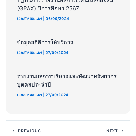
ปฏิทินการรายงานผลการเรียนเฉลี่ยสะสม
(GPAX) ปีการศึกษา 2567
เอกสารเผยแพร่
|
06/09/2024
ข้อมูลสถิติการให้บริการ
เอกสารเผยแพร่
|
27/09/2024
รายงานผลการบริหารและพัฒนาทรัพยากร
บุคคลประจำปี
เอกสารเผยแพร่
|
27/09/2024
PREVIOUS
NEXT