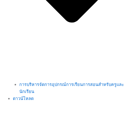
การบริหารจัดการอุปกรณ์การเรียนการสอนสำหรับครูและ
นักเรียน
ดาวน์โหลด