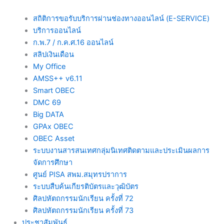
สถิติการขอรับบริการผ่านช่องทางออนไลน์ (E-SERVICE)
บริการออนไลน์
ก.พ.7 / ก.ค.ศ.16 ออนไลน์
สลิปเงินเดือน
My Office
AMSS++ v6.11
Smart OBEC
DMC 69
Big DATA
GPAx OBEC
OBEC Asset
ระบบงานสารสนเทศกลุ่มนิเทศติดตามและประเมินผลการ
จัดการศึกษา
ศูนย์ PISA สพม.สมุทรปราการ
ระบบสืบค้นเกียรติบัตรและวุฒิบัตร
ศิลปหัตถกรรมนักเรียน ครั้งที่ 72
ศิลปหัตถกรรมนักเรียน ครั้งที่ 73
ประชาสัมพันธ์